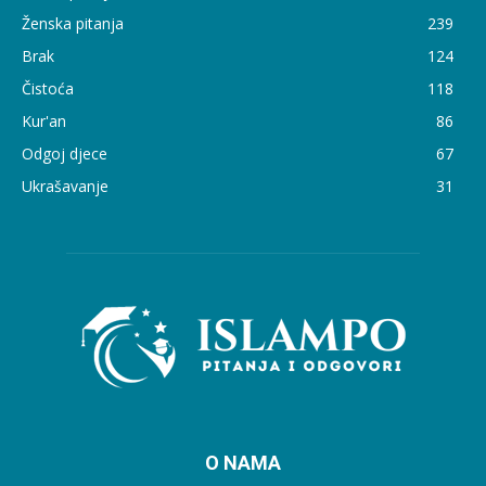
Ženska pitanja
239
Brak
124
Čistoća
118
Kur'an
86
Odgoj djece
67
Ukrašavanje
31
O NAMA