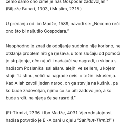
ćemo samo ono čime je naš Gospodar zadovoljan.“
(Bilježe Buhari, 1303, i Muslim, 2315.)
U predanju od Ibn Madže, 1589, navodi se: „Nećemo reći
ono što bi naljutilo Gospodara.“
Neophodno je znati da odbijanje sudbine nije korisno, ne
otklanja problem niti ga rješava, u tom slučaju od pomoći
je strpljenje, očekujući i nadajući se nagradi, u skladu s
hadisom Poslanika, sallallahu alejhi ve sellem, u kojem
stoji: “Uistinu, veličina nagrade ovisi o težini iskušenja.
Kad Allah zavoli jedan narod, on ga stavlja na kušnju, pa
ko bude zadovoljan, njime će se biti zadovoljno, a ko
bude srdit, na njega će se rasrditi.”
(Et-Tirmizi, 2396, i Ibn Madže, 4031. Vjerodostojnost
hadisa potvrdio je El-Albani u djelu “
Sahihut-Tirmizi
”.)