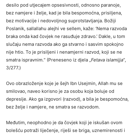
desilo pod utjecajem opsesivnosti, odnosno paranoje,
bez namjere i želje, kad je bila bespomoćna, prisiljena,
bez motivacije i nedovoljnog suprotstavljanja. Božiji
Poslanik, sallallahu alejhi ve sellem, kaže: ‘Nema razvoda
braka onda kad čovjek ne rasuđuje zdravo.’ Dakle, u tom
slučaju nema razvoda ako ga stvarno i sasvim spokojno
nije htio. To je prisiljeni i nenamjerni razvod, koji se ne
smatra ispravnim.“ (Preneseno iz djela „
Fetava islamijja
“,
3/277.)
Ovo obrazloženje koje je šejh Ibn Usejmin, Allah mu se
smilovao, naveo korisno je za osobu koja boluje od
depresije. Ako ga izgovori (razvod), a bila je bespomoćna,
bez želje i namjere, ne smatra se razvodom.
Međutim, neophodno je da čovjek koji je iskušan ovom
bolešću potraži liječenje, riješi se briga, uznemirenosti i