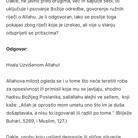
Dakle, ne javno pred drugima, već ih šapuće sebi, to
uključuje i psovanje Božije odredbe, govorenje ružnih
riječi o Allahu. Je li odgovoran, iako se poslije toga
pokajao zbog riječi koje je izrekao, ali nije u stanju
oduprijeti se pritiscima?
Odgovor:
Hvala Uzvišenom Allahu!
Allahova milost ogleda se i u tome što neće teretiti roba
za opsesivnost ili primisli koje mu se javljaju, shodno
hadisu Božijeg Poslanika, sallallahu alejhi ve sellem, koji
kaže: „Allah je oprostio mom umetu ono što im je duša
došaptavala, a nisu to izgovarali ili radili po tome.“ (Bilježe
Buhari, 5269, i Muslim, 127.)
Dakle, osobu koju uslijed depresije ili slične situacije