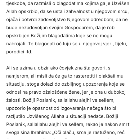
tjeskobe, da razmisli o blagodatima kojima ga je Uzvišeni
Allah opskrbio, da se ustali zahvalnost u njegovom srcu,
ojača i potvrdi zadovoljstvo Njegovom odredbom, da ne
bude nezadovoljan svojim Gospodarem, da je rob
opskrbljen Božijim blagodatima koje se ne mogu
nabrojati. Te blagodati očituju se u njegovoj vjeri, tijelu,
porodici itd.
Ali se uzima u obzir ako čovjek zna šta govori, s
namjerom, ali misli da će ga to rasteretiti i olakšati mu
situaciju, stoga dolazi do ozbiljnog upozorenja koje se
odnosi na pravo ožalošćene žene, jer je ona u dubokoj
žalosti. Božiji Poslanik, sallallahu alejhi ve sellem,
upozorio je opasnost od izgovaranja nečega što bi
razljutilo Uzvišenog Allaha u situaciji nedaće. Božiji
Poslanik, sallallahu alejhi ve sellem, rekao je nakon smrti
svoga sina Ibrahima: „Oči plaču, srce je rastuženo, reći