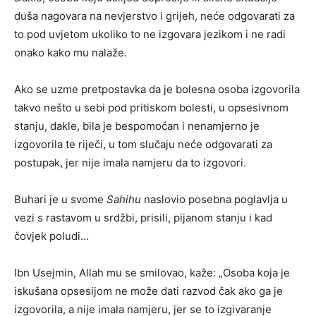
duša nagovara na nevjerstvo i grijeh, neće odgovarati za
to pod uvjetom ukoliko to ne izgovara jezikom i ne radi
onako kako mu nalaže.
Ako se uzme pretpostavka da je bolesna osoba izgovorila
takvo nešto u sebi pod pritiskom bolesti, u opsesivnom
stanju, dakle, bila je bespomoćan i nenamjerno je
izgovorila te riječi, u tom slučaju neće odgovarati za
postupak, jer nije imala namjeru da to izgovori.
Buhari je u svome
Sahihu
naslovio posebna poglavlja u
vezi s rastavom u srdžbi, prisili, pijanom stanju i kad
čovjek poludi…
Ibn Usejmin, Allah mu se smilovao, kaže: „Osoba koja je
iskušana opsesijom ne može dati razvod čak ako ga je
izgovorila, a nije imala namjeru, jer se to izgivaranje