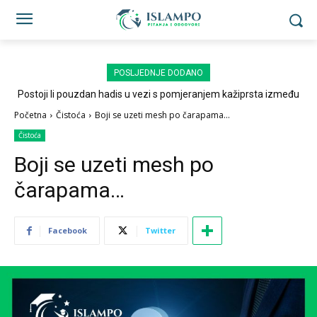
POSLJEDNJE DODANO
Postoji li pouzdan hadis u vezi s pomjeranjem kažiprsta između
sedždi?
Početna
Čistoća
Boji se uzeti mesh po čarapama...
Čistoća
Boji se uzeti mesh po
čarapama…
Facebook
Twitter