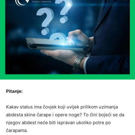
Pitanje:
Kakav status ima čovjek koji uvijek prilikom uzimanja
abdesta skine čarape i opere noge? To čini bojeći se da
njegov abdest neće biti ispravan ukoliko potre po
čarapama.