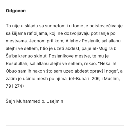
Odgovor:
To nije u skladu sa sunnetom i u tome je poistovjećivanje
sa šiijama rafidijama, koji ne dozvoljavaju potiranje po
mestvama. Jednom prilikom, Allahov Poslanik, sallallahu
alejhi ve sellem, htio je uzeti abdest, pa je el-Mugira b.
Šu’ba krenuo skinuti Poslanikove mestve, te mu je
Resulullah, sallallahu alejhi ve sellem, rekao: “Neka ih!
Obuo sam ih nakon što sam uzeo abdest opravši noge”, a
zatim je učinio mesh po njima. (el-Buhari, 206, i Muslim,
79 i 274)
Šejh Muhammed b. Usejmin