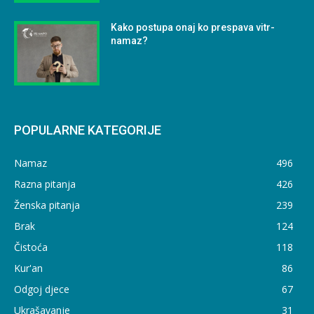
Kako postupa onaj ko prespava vitr-
namaz?
POPULARNE KATEGORIJE
Namaz
496
Razna pitanja
426
Ženska pitanja
239
Brak
124
Čistoća
118
Kur'an
86
Odgoj djece
67
Ukrašavanje
31