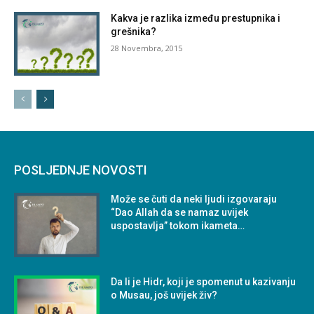
Kakva je razlika između prestupnika i
grešnika?
28 Novembra, 2015
POSLJEDNJE NOVOSTI
Može se čuti da neki ljudi izgovaraju
“Dao Allah da se namaz uvijek
uspostavlja” tokom ikameta…
Da li je Hidr, koji je spomenut u kazivanju
o Musau, još uvijek živ?