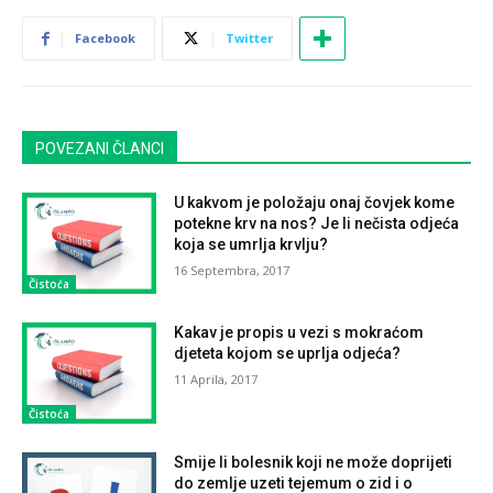
Facebook
Twitter
POVEZANI ČLANCI
U kakvom je položaju onaj čovjek kome
potekne krv na nos? Je li nečista odjeća
koja se umrlja krvlju?
16 Septembra, 2017
Čistoća
Kakav je propis u vezi s mokraćom
djeteta kojom se uprlja odjeća?
11 Aprila, 2017
Čistoća
Smije li bolesnik koji ne može doprijeti
do zemlje uzeti tejemum o zid i o