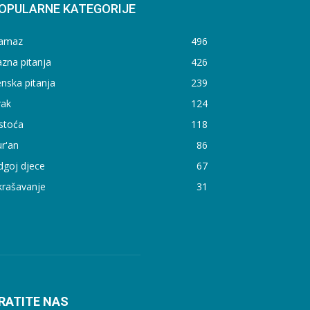
OPULARNE KATEGORIJE
amaz
496
zna pitanja
426
nska pitanja
239
rak
124
stoća
118
r'an
86
dgoj djece
67
krašavanje
31
RATITE NAS