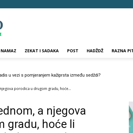
NAMAZ
ZEKAT I SADAKA
POST
HADŽDŽ
RAZNA PI
hadis u vezi s pomjeranjem kažiprsta između sedždi?
a njegova porodica u drugom gradu, hoće...
jednom, a njegova
 gradu, hoće li