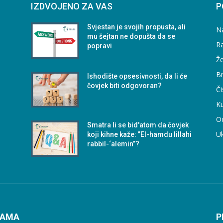
IZDVOJENO ZA VAS
P
Svjestan je svojih propusta, ali
N
mu šejtan ne dopušta da se
Ra
popravi
Že
B
Ishodište opsesivnosti, da li će
čovjek biti odgovoran?
Či
Ku
O
-
Smatra li se bid'atom da čovjek
U
koji kihne kaže: ”El-hamdu lillahi
rabbil-‘alemin”?
NAMA
P