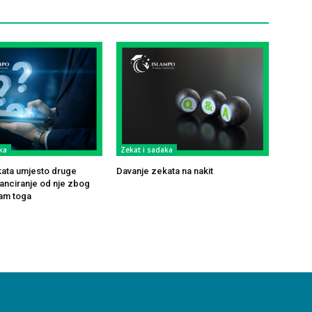
ka
Zekat i sadaka
ata umjesto druge
Davanje zekata na nakit
tanciranje od nje zbog
am toga