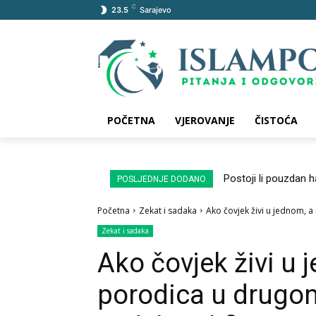
C
23.5
Sarajevo
POČETNA
VJEROVANJE
ČISTOĆA
Postoji li pouzdan 
POSLJEDNJE DODANO
Početna
Zekat i sadaka
Ako čovjek živi u jednom, 
Zekat i sadaka
Ako čovjek živi u 
porodica u drugom