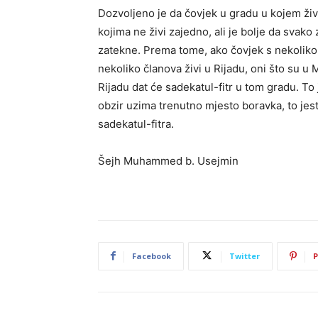
Dozvoljeno je da čovjek u gradu u kojem živi
kojima ne živi zajedno, ali je bolje da svak
zatekne. Prema tome, ako čovjek s nekoliko 
nekoliko članova živi u Rijadu, oni što su u 
Rijadu dat će sadekatul-fitr u tom gradu. To 
obzir uzima trenutno mjesto boravka, to jes
sadekatul-fitra.
Šejh Muhammed b. Usejmin
Facebook
Twitter
P