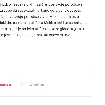
 izdvoji sadekatul-fitr za članove svoje porodice s
o za sebe dā sadekatul-fitr tamo gdje ga ta obaveza
članova svoje porodice živi u Meki, naprimjer, a
Meki dat će sadekatul-fitr u Meki, a oni što se nalaze u
je tako, jer je sadekatul-fitr obaveza glede koje se u
t mjesto u kojem ga je zatekla obaveza davanja
interest
WhatsApp