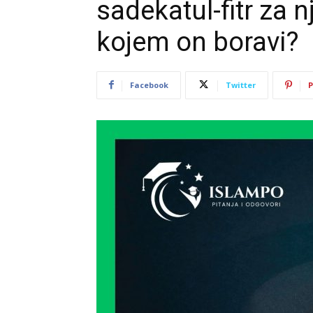
sadekatul-fitr za n
kojem on boravi?
Facebook
Twitter
P