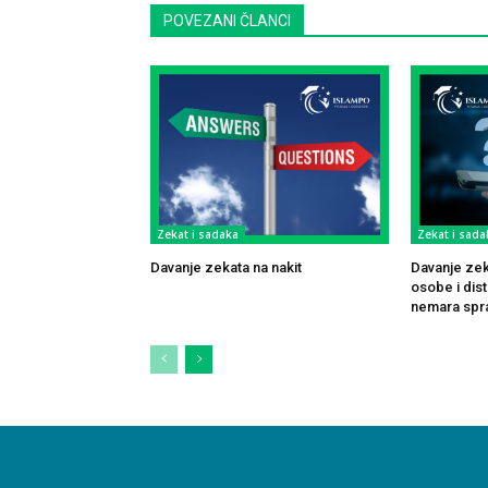
POVEZANI ČLANCI
Zekat i sadaka
Zekat i sada
Davanje zekata na nakit
Davanje zek
osobe i dis
nemara spr