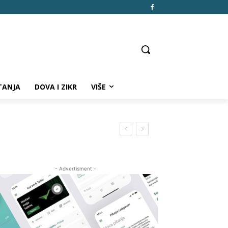
TANJA
DOVA I ZIKR
VIŠE
- Advertisment -