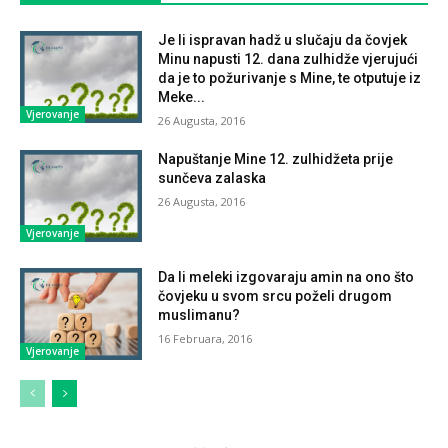
Je li ispravan hadž u slučaju da čovjek
Minu napusti 12. dana zulhidže vjerujući
da je to požurivanje s Mine, te otputuje iz
Meke...
Vjerovanje
26 Augusta, 2016
Napuštanje Mine 12. zulhidžeta prije
sunčeva zalaska
26 Augusta, 2016
Vjerovanje
Da li meleki izgovaraju amin na ono što
čovjeku u svom srcu poželi drugom
muslimanu?
16 Februara, 2016
Vjerovanje