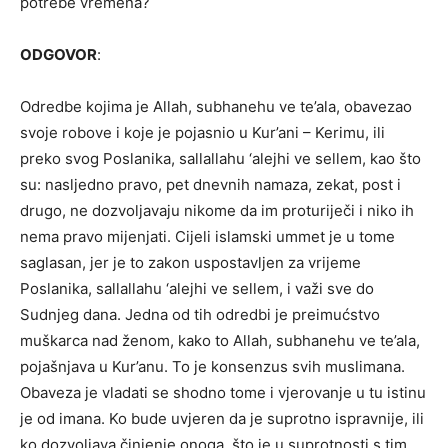
potrebe vremena?
ODGOVOR
:
Odredbe kojima je Allah, subhanehu ve te’ala, obavezao
svoje robove i koje je pojasnio u Kur’ani – Kerimu, ili
preko svog Poslanika, sallallahu ‘alejhi ve sellem, kao što
su: nasljedno pravo, pet dnevnih namaza, zekat, post i
drugo, ne dozvoljavaju nikome da im proturiječi i niko ih
nema pravo mijenjati. Cijeli islamski ummet je u tome
saglasan, jer je to zakon uspostavljen za vrijeme
Poslanika, sallallahu ‘alejhi ve sellem, i važi sve do
Sudnjeg dana. Jedna od tih odredbi je preimućstvo
muškarca nad ženom, kako to Allah, subhanehu ve te’ala,
pojašnjava u Kur’anu. To je konsenzus svih muslimana.
Obaveza je vladati se shodno tome i vjerovanje u tu istinu
je od imana. Ko bude uvjeren da je suprotno ispravnije, ili
ko dozvoljava činjenje onoga, što je u suprotnosti s tim,