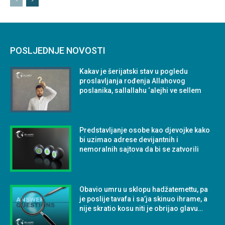
POSLJEDNJE NOVOSTI
Kakav je šerijatski stav u pogledu
proslavljanja rođenja Allahovog
poslanika, sallallahu ‘alejhi ve sellem
Predstavljanje osobe kao djevojke kako
bi uzimao adrese devijantnih i
nemoralnih sajtova da bi se zatvorili
Obavio umru u sklopu hadžatemettu, pa
je poslije tavafa i sa’ja skinuo ihrame, a
nije skratio kosu niti je obrijao glavu…