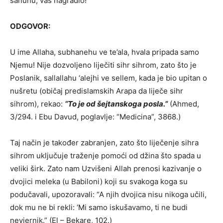
šanuhu, vas nagradio!
ODGOVOR:
U ime Allaha, subhanehu ve te’ala, hvala pripada samo
Njemu! Nije dozvoljeno liječiti sihr sihrom, zato što je
Poslanik, sallallahu ‘alejhi ve sellem, kada je bio upitan o
nušretu (običaj predislamskih Arapa da liječe sihr
sihrom), rekao:
“To je od šejtanskoga posla.”
(Ahmed,
3/294. i Ebu Davud, poglavlje: “Medicina”, 3868.)
Taj način je također zabranjen, zato što liječenje sihra
sihrom uključuje traženje pomoći od džina što spada u
veliki širk. Zato nam Uzvišeni Allah prenosi kazivanje o
dvojici meleka (u Babiloni) koji su svakoga koga su
podučavali, upozoravali: “A njih dvojica nisu nikoga učili,
dok mu ne bi rekli: ‘Mi samo iskušavamo, ti ne budi
nevjernik.” (El – Bekare, 102.)