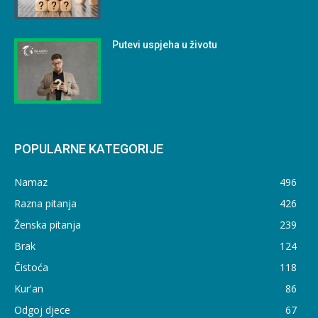
Putevi uspjeha u životu
POPULARNE KATEGORIJE
Namaz
496
Razna pitanja
426
Ženska pitanja
239
Brak
124
Čistoća
118
Kur'an
86
Odgoj djece
67