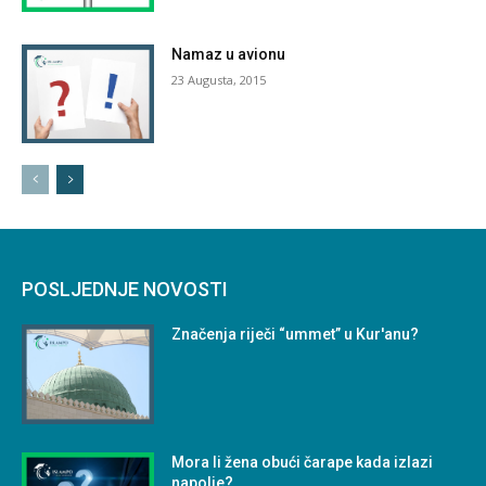
Namaz u avionu
23 Augusta, 2015
POSLJEDNJE NOVOSTI
Značenja riječi “ummet” u Kur'anu?
Mora li žena obući čarape kada izlazi
napolje?