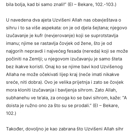
bila bolja, kad bi samo znali!” (El – Bekare, 102.-103.)
U navedena dva ajeta Uzvišeni Allah nas obavještava o
sihru i to sa više aspekata: on je od djela šejtana; njegovo
izučavanje je kufr (nevjerovanje) koji se suprotstavlja
imanu; njime se rastavlja čovjek od žene, što je od
najgorih nepravdi i najvećeg fesada (nereda) koji se može
počiniti na Zemlji; u njegovom izučavanju je samo šteta
bez ikakve koristi. Onaj ko se njime bavi kod Uzvišenog
Allaha ne može očekivati lijep kraj (neće imati nikakve
sreće, niti dobra). Ovo je velika prijetnja i zato se čovjek
mora kloniti izučavanja i bavljenja sihrom. Zato Allah,
subhanehu ve te’ala, za onoga ko se bavi sihrom, kaže: “A
doista je ružno ono za što su se prodali.” (El – Bekare,
102.)
Također, dovoljno je kao zabrana što Uzvišeni Allah sihr