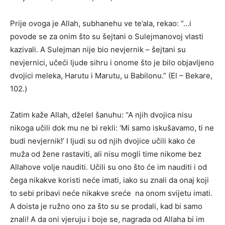
Prije ovoga je Allah, subhanehu ve te’ala, rekao: “…i
povode se za onim što su šejtani o Sulejmanovoj vlasti
kazivali. A Sulejman nije bio nevjernik – šejtani su
nevjernici, učeći ljude sihru i onome što je bilo objavljeno
dvojici meleka, Harutu i Marutu, u Babilonu.” (El – Bekare,
102.)
Zatim kaže Allah, dželel šanuhu: “A njih dvojica nisu
nikoga učili dok mu ne bi rekli: ‘Mi samo iskušavamo, ti ne
budi nevjernik!’ I ljudi su od njih dvojice učili kako će
muža od žene rastaviti, ali nisu mogli time nikome bez
Allahove volje nauditi. Učili su ono što će im nauditi i od
čega nikakve koristi neće imati, iako su znali da onaj koji
to sebi pribavi neće nikakve sreće na onom svijetu imati.
A doista je ružno ono za što su se prodali, kad bi samo
znali! A da oni vjeruju i boje se, nagrada od Allaha bi im