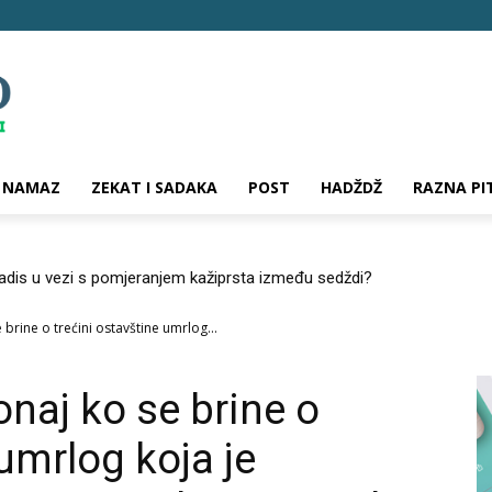
NAMAZ
ZEKAT I SADAKA
POST
HADŽDŽ
RAZNA PI
hadis u vezi s pomjeranjem kažiprsta između sedždi?
 brine o trećini ostavštine umrlog...
onaj ko se brine o
 umrlog koja je