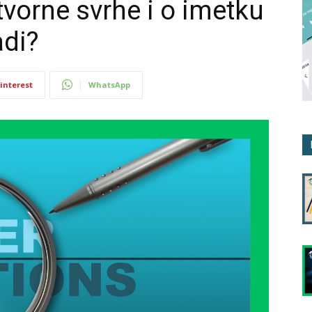
vorne svrhe i o imetku
adi?
interest
WhatsApp