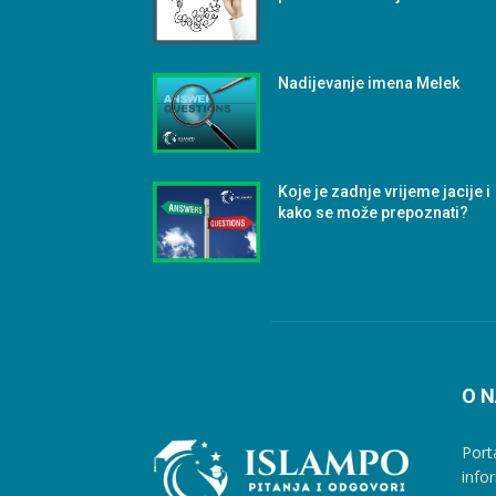
Nadijevanje imena Melek
Koje je zadnje vrijeme jacije i
kako se može prepoznati?
O 
Port
info