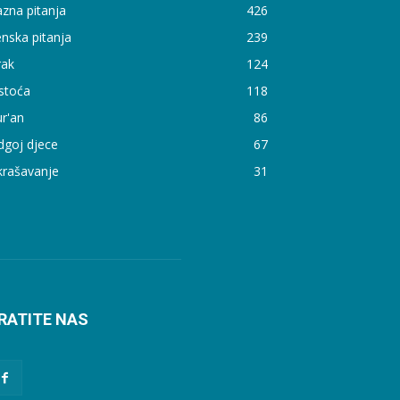
zna pitanja
426
nska pitanja
239
rak
124
stoća
118
r'an
86
dgoj djece
67
krašavanje
31
RATITE NAS