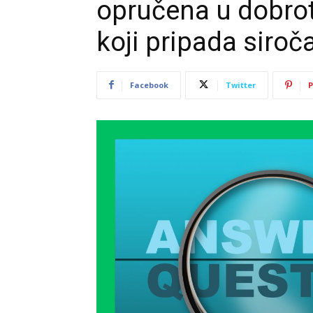
opručena u dobrot
koji pripada siroč
Facebook
Twitter
P