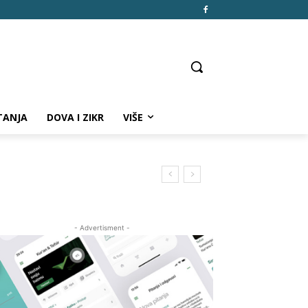
TANJA
DOVA I ZIKR
VIŠE
- Advertisment -