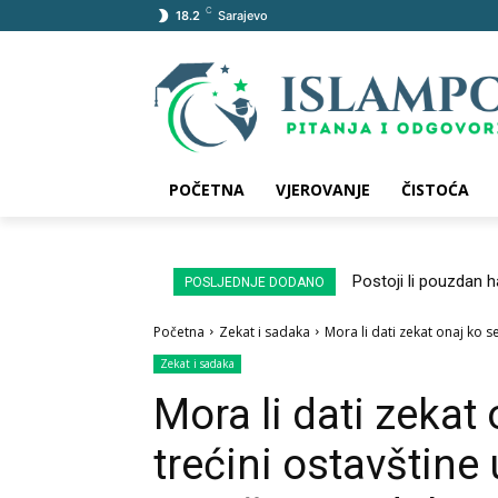
C
18.2
Sarajevo
POČETNA
VJEROVANJE
ČISTOĆA
Postoji li pouzdan 
POSLJEDNJE DODANO
Početna
Zekat i sadaka
Mora li dati zekat onaj ko se
Zekat i sadaka
Mora li dati zekat 
trećini ostavštine