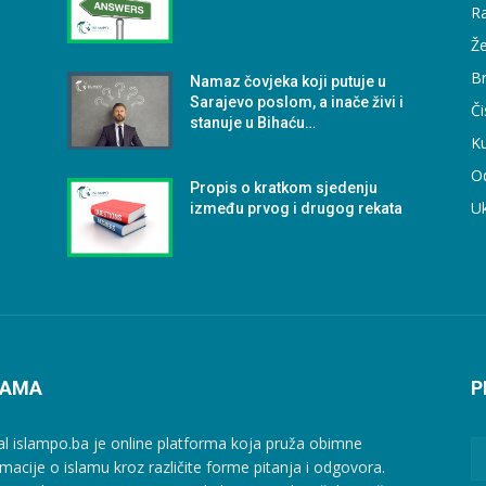
Ra
Že
B
Namaz čovjeka koji putuje u
Sarajevo poslom, a inače živi i
Či
stanuje u Bihaću…
Ku
O
Propis o kratkom sjedenju
U
između prvog i drugog rekata
NAMA
P
al islampo.ba je online platforma koja pruža obimne
rmacije o islamu kroz različite forme pitanja i odgovora.