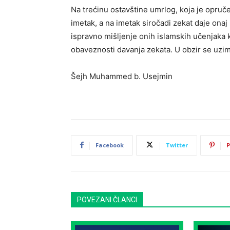
Na trećinu ostavštine umrlog, koja je opruče
imetak, a na imetak siročadi zekat daje onaj 
ispravno mišljenje onih islamskih učenjaka ko
obaveznosti davanja zekata. U obzir se uzim
Šejh Muhammed b. Usejmin
Facebook
Twitter
P
POVEZANI ČLANCI