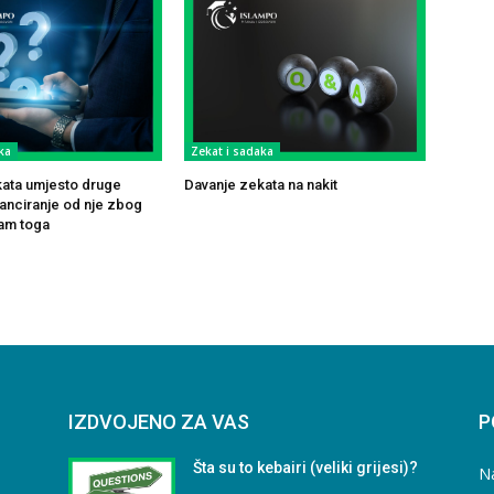
ka
Zekat i sadaka
ata umjesto druge
Davanje zekata na nakit
tanciranje od nje zbog
am toga
IZDVOJENO ZA VAS
P
Šta su to kebairi (veliki grijesi)?
N