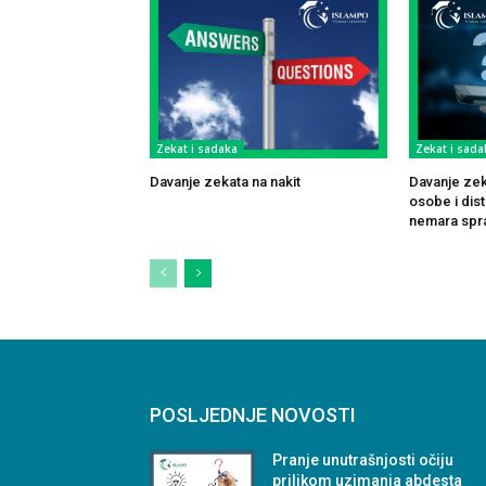
Zekat i sadaka
Zekat i sada
Davanje zekata na nakit
Davanje zek
osobe i dis
nemara spr
POSLJEDNJE NOVOSTI
Pranje unutrašnjosti očiju
prilikom uzimanja abdesta