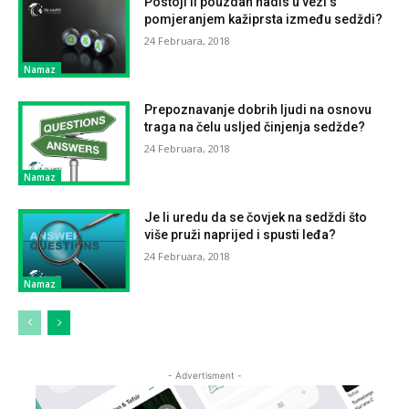
Postoji li pouzdan hadis u vezi s
pomjeranjem kažiprsta između sedždi?
24 Februara, 2018
Namaz
Prepoznavanje dobrih ljudi na osnovu
traga na čelu usljed činjenja sedžde?
24 Februara, 2018
Namaz
Je li uredu da se čovjek na sedždi što
više pruži naprijed i spusti leđa?
24 Februara, 2018
Namaz
- Advertisment -