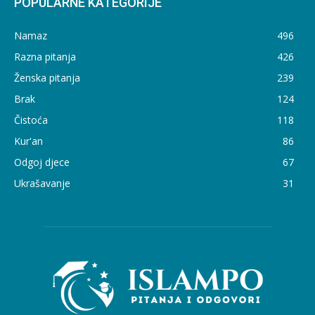
POPULARNE KATEGORIJE
Namaz
496
Razna pitanja
426
Ženska pitanja
239
Brak
124
Čistoća
118
Kur'an
86
Odgoj djece
67
Ukrašavanje
31