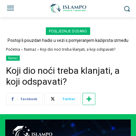
POSLJEDNJE DODANO
Postoji li pouzdan hadis u vezi s pomjeranjem kažiprsta između
sedždi?
Početna
Namaz
Koji dio noći treba klanjati, a koji odspavati?
Namaz
Koji dio noći treba klanjati, a
koji odspavati?
Facebook
Twitter