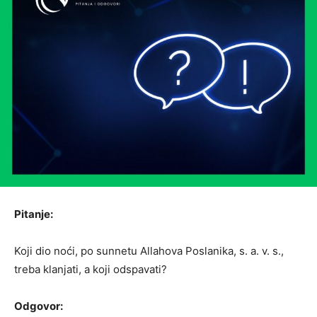
Pitanje:
Koji dio noći, po sunnetu Allahova Poslanika, s. a. v. s.,
treba klanjati, a koji odspavati?
Odgovor: