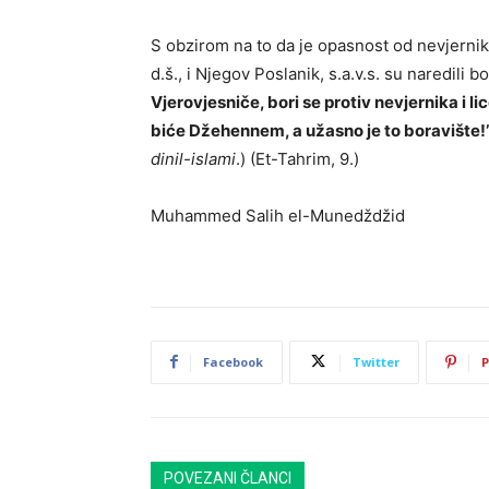
S obzirom na to da je opasnost od nevjernik
d.š., i Njegov Poslanik, s.a.v.s. su naredili b
Vjerovjesniče, bori se protiv nevjernika i l
biće Džehennem, a užasno je to boravište!
dinil-islami
.) (Et-Tahrim, 9.)
Muhammed Salih el-Munedždžid
Facebook
Twitter
P
POVEZANI ČLANCI