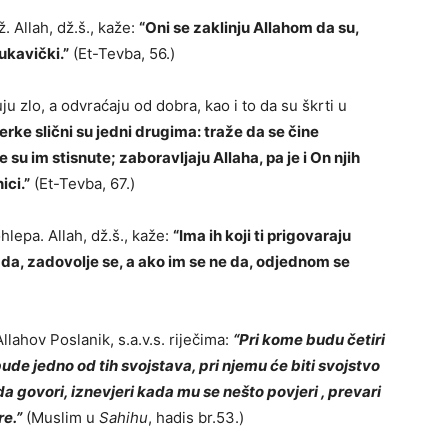
ž. Allah, dž.š., kaže:
“Oni se zaklinju Allahom da su,
kukavički.”
(Et-Tevba, 56.)
ju zlo, a odvraćaju od dobra, kao i to da su škrti u
jerke slični su jedni drugima: traže da se čine
e su im stisnute; zaboravljaju Allaha, pa je i On njih
ici.”
(Et-Tevba, 67.)
hlepa. Allah, dž.š., kaže:
“Ima ih koji ti prigovaraju
 da, zadovolje se, a ako im se ne da, odjednom se
lahov Poslanik, s.a.v.s. riječima:
“Pri kome budu četiri
 bude jedno od tih svojstava, pri njemu će biti svojstvo
da govori, iznevjeri kada mu se nešto povjeri , prevari
re.”
(Muslim u
Sahihu
, hadis br.53.)