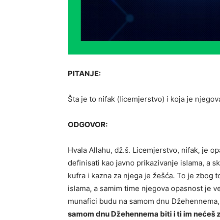
PITANJE:
Šta je to nifak (licemjerstvo) i koja je nje
ODGOVOR:
Hvala Allahu, dž.š. Licemjerstvo, nifak, je 
definisati kao javno prikazivanje islama, a s
kufra i kazna za njega je žešća. To je zbog
islama, a samim time njegova opasnost je već
munafici budu na samom dnu Džehennema, ka
samom dnu Džehennema biti i ti im nećeš za