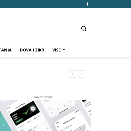
TANJA
DOVA I ZIKR
VIŠE
- Advertisment -