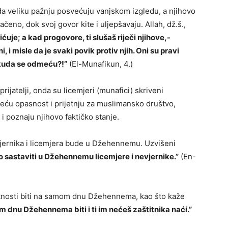
o da veliku pažnju posvećuju vanjskom izgledu, a njihovo
čeno, dok svoj govor kite i uljepšavaju. Allah, dž.š.,
ćuje; a kad progovore, ti slušaš riječi njihove,-
, i misle da je svaki povik protiv njih. Oni su pravi
o, kuda se odmeću?!”
(El-Munafikun, 4.)
prijatelji, onda su licemjeri (munafici) skriveni
ajveću opasnost i prijetnju za muslimansko društvo,
i poznaju njihovo faktičko stanje.
nevjernika i licemjera bude u Džehennemu. Uzvišeni
no sastaviti u Džehennemu licemjere i nevjernike.”
(En-
etnosti biti na samom dnu Džehennema, kao što kaže
 dnu Džehennema biti i ti im nećeš zaštitnika naći.”