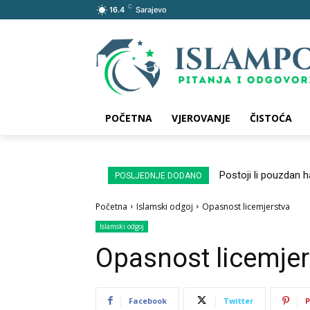
C
16.4
Sarajevo
POČETNA
VJEROVANJE
ČISTOĆA
Postoji li pouzdan 
POSLJEDNJE DODANO
Početna
Islamski odgoj
Opasnost licemjerstva
Islamski odgoj
Opasnost licemjer
Facebook
Twitter
P