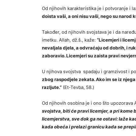
Od njihovih karakteristika je i potvoranje i la
doista vaši, a oni nisu vaši, nego su narod 
Također, od njihovih svojstava je i da naređu
imetku. Allah, dž.š., kaže:
“Licemjeri i licem
nevaljala djela, a odvraćaju od dobrih, i ruk
zaboravio. Licemjeri su zaista pravi nevjern
U njihova svojstva spadaju i gramzivost i po
zbog raspodjele zekata. Ako im se iz njega
razljute.”
(Et-Tevba, 58.)
Od njihovih osobina je i ono što upozorava Al
svojstva, biti će pravi licemjer, a pri kome
licemjerstva, sve dok ga ne ostavi: laže ka
kada obeća i prelazi granicu kada se prepi