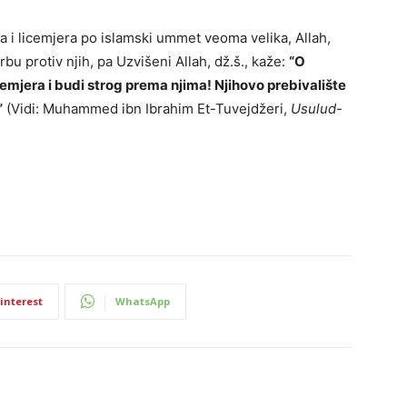
a i licemjera po islamski ummet veoma velika, Allah,
orbu protiv njih, pa Uzvišeni Allah, dž.š., kaže:
“O
icemjera i budi strog prema njima! Njihovo prebivalište
”
(Vidi: Muhammed ibn Ibrahim Et-Tuvejdžeri,
Usulud-
interest
WhatsApp