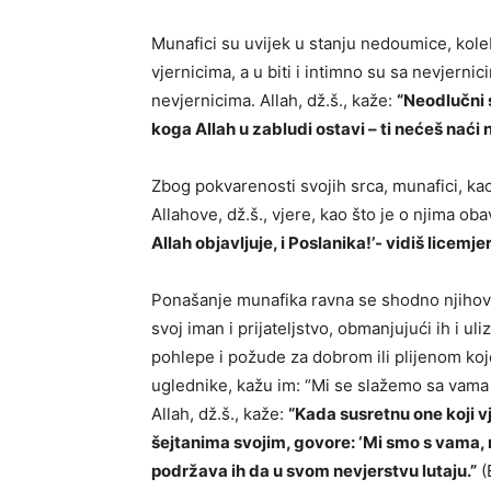
Munafici su uvijek u stanju nedoumice, koleb
vjernicima, a u biti i intimno su sa nevjern
nevjernicima. Allah, dž.š., kaže:
“Neodlučni s
koga Allah u zabludi ostavi – ti nećeš naći 
Zbog pokvarenosti svojih srca, munafici, kao 
Allahove, dž.š., vjere, kao što je o njima oba
Allah objavljuje, i Poslanika!’- vidiš licem
Ponašanje munafika ravna se shodno njihovi
svoj iman i prijateljstvo, obmanjujući ih i ul
pohlepe i požude za dobrom ili plijenom koj
uglednike, kažu im: “Mi se slažemo sa vama u
Allah, dž.š., kaže:
“Kada susretnu one koji v
šejtanima svojim, govore: ‘Mi smo s vama, m
podržava ih da u svom nevjerstvu lutaju.”
(