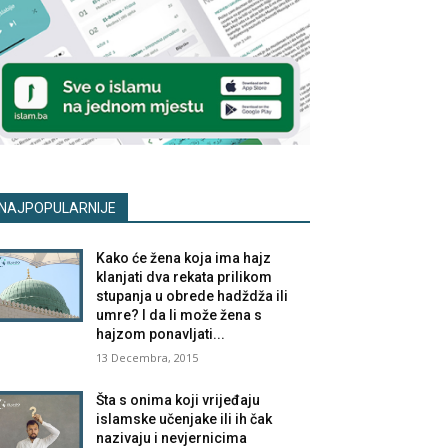
NAJPOPULARNIJE
Kako će žena koja ima hajz
klanjati dva rekata prilikom
stupanja u obrede hadždža ili
umre? I da li može žena s
hajzom ponavljati...
13 Decembra, 2015
Šta s onima koji vrijeđaju
islamske učenjake ili ih čak
nazivaju i nevjernicima