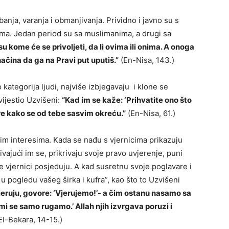
anja, varanja i obmanjivanja. Prividno i javno su s
icima. Jedan period su sa muslimanima, a drugi sa
u kome će se privoljeti, da li ovima ili onima. A onoga
načina da ga na Pravi put uputiš.”
(En-Nisa, 143.)
kategorija ljudi, najviše izbjegavaju i klone se
vijestio Uzvišeni:
“Kad im se kaže: ‘Prihvatite ono što
jere kako se od tebe sasvim okreću.”
(En-Nisa, 61.)
m interesima. Kada se nađu s vjernicima prikazuju
izivajući im se, prikrivaju svoje pravo uvjerenje, puni
e vjernici posjeduju. A kad susretnu svoje poglavare i
 pogledu vašeg širka i kufra”, kao što to Uzvišeni
jeruju, govore: ‘Vjerujemo!’- a čim ostanu nasamo sa
i se samo rugamo.’ Allah njih izvrgava poruzi i
El-Bekara, 14-15.)