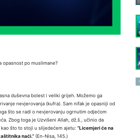
gova opasnost po muslimane?
opasna duševna bolest i veliki grijeh. Možemo ga
krivanje nevjerovanja (kufra). Sam nifak je opasniji od
 toga što se radi o nevjerovanju ogrnutim odjećom
a. Zbog toga je Uzvišeni Allah, dž.š., učinio da
o što to stoji u slijedećem ajetu:
“Licemjeri će na
štitnika naći.”
(En-Nisa, 145.)