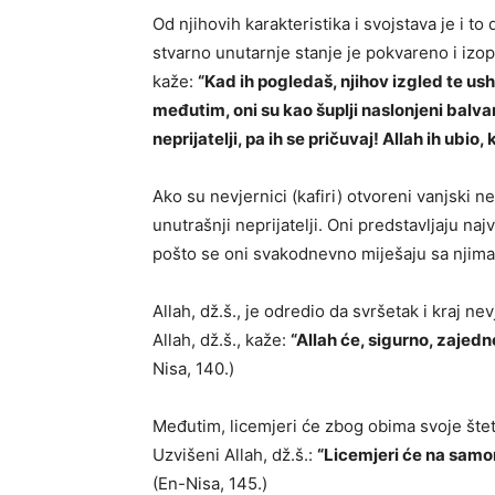
Od njihovih karakteristika i svojstava je i t
stvarno unutarnje stanje je pokvareno i izopa
kaže:
“Kad ih pogledaš, njihov izgled te ushi
međutim, oni su kao šuplji naslonjeni balvani
neprijatelji, pa ih se pričuvaj! Allah ih ubi
Ako su nevjernici (kafiri) otvoreni vanjski ne
unutrašnji neprijatelji. Oni predstavljaju n
pošto se oni svakodnevno miješaju sa njima 
Allah, dž.š., je odredio da svršetak i kraj 
Allah, dž.š., kaže:
“Allah će, sigurno, zajed
Nisa, 140.)
Međutim, licemjeri će zbog obima svoje št
Uzvišeni Allah, dž.š.:
“Licemjeri će na samom
(En-Nisa, 145.)