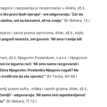
ajgora i najopasnija je nevjerovanje u Allaha, dž.š.
o što pravi ljudi vjeruju!’- oni odgovaraju: ‘Zar da
uistinu, oni su bezumni, ali ne znaju.”
(El-Bekara, 13.)
eljstvo i zavist prema vjernicima. Allah, dž.š., kaže:
 pogodi nesreća, oni govore: ‘Mi smo i ranije bili
lahom, dž.š, Njegovim Poslanikom, s.a.v.s. i Njegovom
 oni će sigurno reći: ‘Mi smo samo razgovarali i
riječima Njegovim i Poslaniku Njegovu rugali? Ne
tvrdili ste da ste vjernici.'”
(Et-Tevba, 65-66.)
lji putem kufra , nifaka i raznih grijeha. Allah, dž.š.,
Zemlji!’- odgovaraju: ‘Mi samo red uspostavljamo!’
u.'”
(El-Bekara, 11-12.)