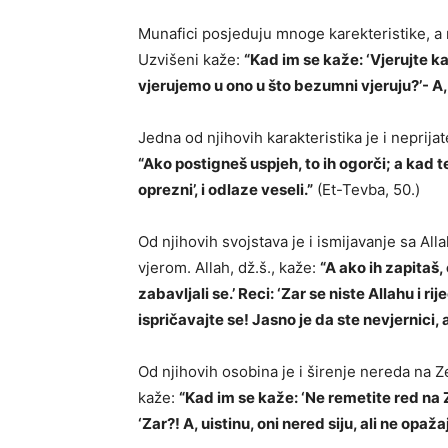
Munafici posjeduju mnoge karekteristike, a n
Uzvišeni kaže:
“Kad im se kaže: ‘Vjerujte ka
vjerujemo u ono u što bezumni vjeruju?’- A, 
Jedna od njihovih karakteristika je i neprijat
“Ako postigneš uspjeh, to ih ogorči; a kad te
oprezni’, i odlaze veseli.”
(Et-Tevba, 50.)
Od njihovih svojstava je i ismijavanje sa Al
vjerom. Allah, dž.š., kaže:
“A ako ih zapitaš,
zabavljali se.’ Reci: ‘Zar se niste Allahu i 
ispričavajte se! Jasno je da ste nevjernici, a 
Od njihovih osobina je i širenje nereda na Zem
kaže:
“Kad im se kaže: ‘Ne remetite red na 
‘Zar?! A, uistinu, oni nered siju, ali ne opažaj