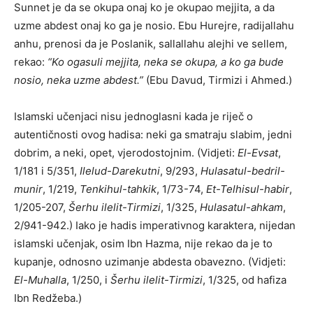
Sunnet je da se okupa onaj ko je okupao mejjita, a da
uzme abdest onaj ko ga je nosio. Ebu Hurejre, radijallahu
anhu, prenosi da je Poslanik, sallallahu alejhi ve sellem,
rekao:
“Ko ogasuli mejjita, neka se okupa, a ko ga bude
nosio, neka uzme abdest.”
(Ebu Davud, Tirmizi i Ahmed.)
Islamski učenjaci nisu jednoglasni kada je riječ o
autentičnosti ovog hadisa: neki ga smatraju slabim, jedni
dobrim, a neki, opet, vjerodostojnim. (Vidjeti:
El-Evsat
,
1/181 i 5/351,
Ilelud-Darekutni
, 9/293,
Hulasatul-bedril-
munir
, 1/219,
Tenkihul-tahkik
, 1/73-74,
Et-Telhisul-habir
,
1/205-207,
Šerhu ilelit-Tirmizi
, 1/325,
Hulasatul-ahkam
,
2/941-942.) Iako je hadis imperativnog karaktera, nijedan
islamski učenjak, osim Ibn Hazma, nije rekao da je to
kupanje, odnosno uzimanje abdesta obavezno. (Vidjeti:
El-Muhalla
, 1/250, i
Šerhu ilelit-Tirmizi
, 1/325, od hafiza
Ibn Redžeba.)