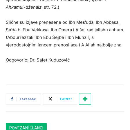
Ahkamul-dženaiz
, str. 72.)
Slične su izjave prenesene od Ibn Mes'uda, Ibn Abbasa,
Sa‘da b. Ebu Vekkasa, Ibn Omera i Aiše, radijallahu anhum.
(Abdurrezzak, Ibn Ebu Šejbe i Ibn Munzir, s
vjerodostojnim lancem prenosilaca.) A Allah najbolje zna.
Odgovorio: Dr. Safet Kuduzović
Facebook
Twitter
POVEZANI ČLANCI