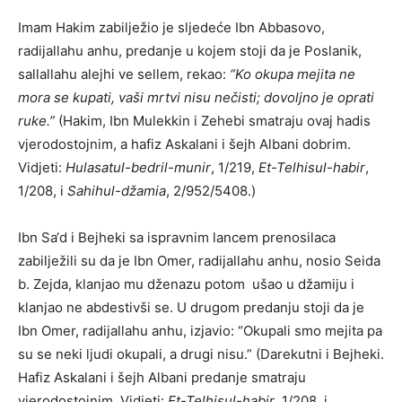
Imam Hakim zabilježio je sljedeće Ibn Abbasovo,
radijallahu anhu, predanje u kojem stoji da je Poslanik,
sallallahu alejhi ve sellem, rekao:
“Ko okupa mejita ne
mora se kupati, vaši mrtvi nisu nečisti; dovoljno je oprati
ruke.”
(Hakim, Ibn Mulekkin i Zehebi smatraju ovaj hadis
vjerodostojnim, a hafiz Askalani i šejh Albani dobrim.
Vidjeti:
Hulasatul-bedril-munir
, 1/219,
Et-Telhisul-habir
,
1/208, i
Sahihul-džamia
, 2/952/5408.)
Ibn Sa‘d i Bejheki sa ispravnim lancem prenosilaca
zabilježili su da je Ibn Omer, radijallahu anhu, nosio Seida
b. Zejda, klanjao mu dženazu potom ušao u džamiju i
klanjao ne abdestivši se. U drugom predanju stoji da je
Ibn Omer, radijallahu anhu, izjavio: “Okupali smo mejita pa
su se neki ljudi okupali, a drugi nisu.” (Darekutni i Bejheki.
Hafiz Askalani i šejh Albani predanje smatraju
vjerodostojnim. Vidjeti:
Et-Telhisul-habir
, 1/208, i